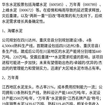
华东水泥股票包括海螺水泥（600585）、万年青（000789）、
上峰水泥（000672）等。在疫情和梅雨导致的延迟需求释放，
灾后重建，以及“两新一重”“旧改”等政策的有力支持下，后续
水泥需求增长具备确定性。
1、海螺水泥
公司规划在四川达州、重庆忠县分别规划建设3条、4条
4,500t/d熟料生产线，首期建设包括四川达州2条、重庆忠县1
条生产线，建成后公司在川渝地区的水泥产能将分别增加440
万吨、220万吨。受震后重建***水泥需求旺盛的影响，该项目
进程可能进一步加快；未来有望借助出色的/卓越的/优异的/杰
出的的管理能力和营销实力，迅速扩大区域水泥市场占有率。
2、万年青
江西地区水泥龙头，市占率21%，成本费用控制能力一流；公
司拥有13条熟料生产线，熟料设计产能1400万吨/年，水泥设
计产能2500万吨/年，“万年青”水泥曾获“江西名牌产品”称号；
19年销售水泥2439.67万吨、熟料319.49万吨，相关业务收入