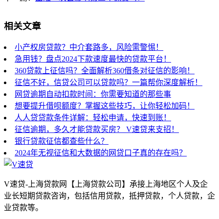
相关文章
小产权房贷款？中介套路多，风险需警惕！
急用钱？盘点2024下款速度最快的贷款平台！
360贷款上征信吗？全面解析360借条对征信的影响！
征信不好，信贷公司可以贷款吗？一篇帮你深度解析！
网贷逾期自动扣款时间：你需要知道的那些事
想要提升借呗额度？掌握这些技巧，让你轻松加码！
人人贷贷款条件详解：轻松申请，快速到账！
征信逾期，多久才能贷款买房？ V速贷来支招！
银行贷款征信都查些什么？
2024年无视征信和大数据的网贷口子真的存在吗？
V速贷-上海贷款网【上海贷款公司】承接上海地区个人及企
业长短期贷款咨询，包括信用贷款，抵押贷款，个人贷款，企
业贷款等。