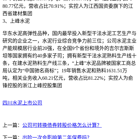
80.77亿元，营收占比70.91%；实控人为江西国资委旗下的江
西省建材集团
3、上峰水泥
华东水泥高弹性品种，国内最早投入新型干法水泥工艺生产与
研究的企业之一，水泥行业综合竞争力前三位；公司水泥主业
产能规模居行业前20强，在全国9个省份和境外的吉尔吉斯斯
坦等国家拥有约40多家子司；拥有新型干法水泥熟料生产线十
条，在建水泥熟料生产线三条，“上峰”水泥品牌被国家工商总
局认定为“中国驰名商标”；19年销售水泥和熟料1631.51万
吨，相关业务收入60.21亿元，营收占比81.22%；实控人为俞
锋控股的浙江上峰控股集团
四川水泥上市公司
上一篇：
公司可转换债券转股价格怎么计算？
下一篇：
出险一次会影响第二年保费吗？